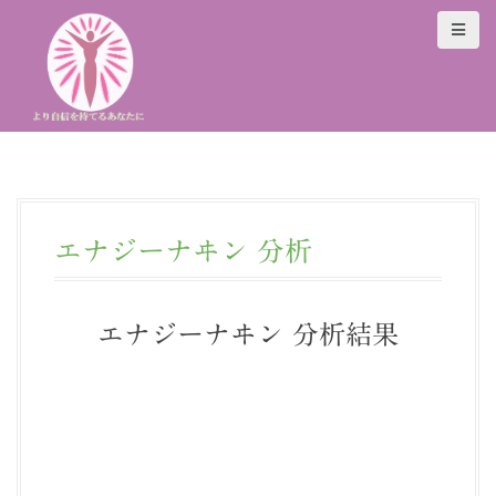
S
k
i
p
t
o
c
o
n
t
エナジーナヰン 分析
e
n
t
エナジーナヰン 分析結果