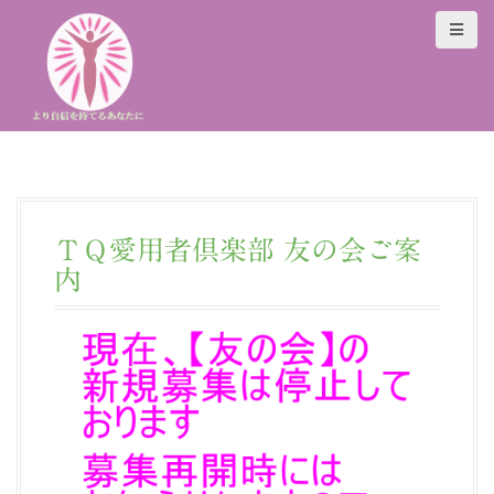
S
k
i
p
t
o
c
o
n
t
ＴＱ愛用者倶楽部 友の会ご案
e
内
n
t